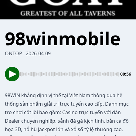
98winmobile
ONTOP · 2026-04-09
00:56
98WIN
khẳng định vị thế tại Việt Nam thông qua hệ
thống sản phẩm giải trí trực tuyến cao cấp. Danh mục
trò chơi cốt lõi bao gồm: Casino trực tuyến với dàn
Dealer chuyên nghiệp, sảnh đá gà kịch tính, bắn cá đồ
họa 3D, nổ hũ Jackpot lớn và xổ số tỷ lệ thưởng cao.