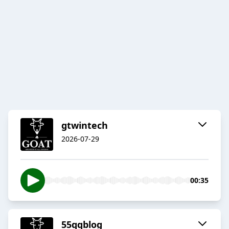
gtwintech
2026-07-29
00:35
55qqblog