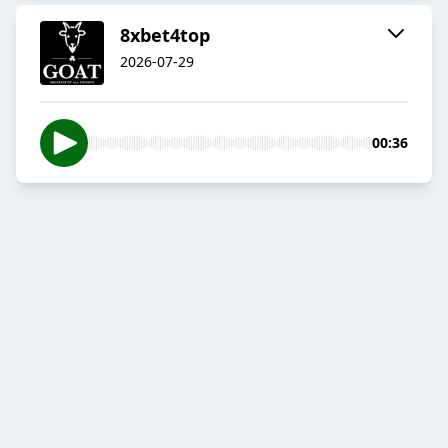
8xbet4top
2026-07-29
00:36