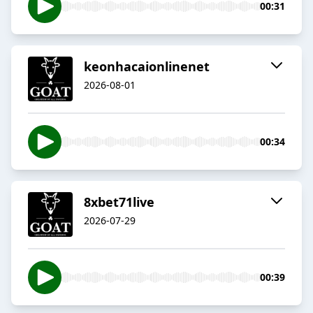
00:31
keonhacaionlinenet
2026-08-01
00:34
8xbet71live
2026-07-29
00:39