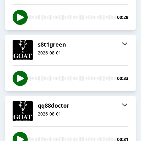
00:29
s8t1green
2026-08-01
00:33
qq88doctor
2026-08-01
00:31