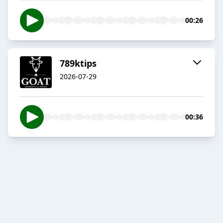
00:26
789ktips
2026-07-29
00:36