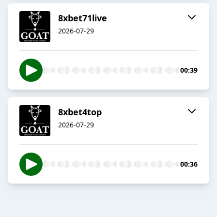
8xbet71live
2026-07-29
00:39
8xbet4top
2026-07-29
00:36