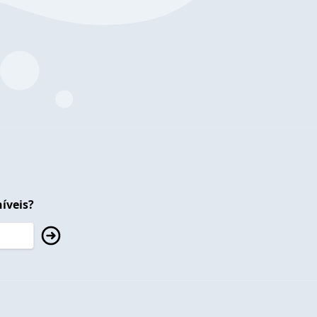
íveis?