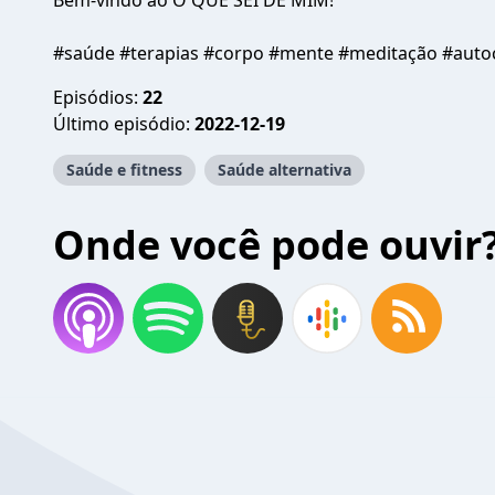
Bem-vindo ao O QUE SEI DE MIM!
#saúde #terapias #corpo #mente #meditação #autoc
Episódios:
22
Último episódio:
2022-12-19
Saúde e fitness
Saúde alternativa
Onde você pode ouvir