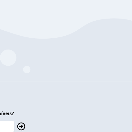
íveis?