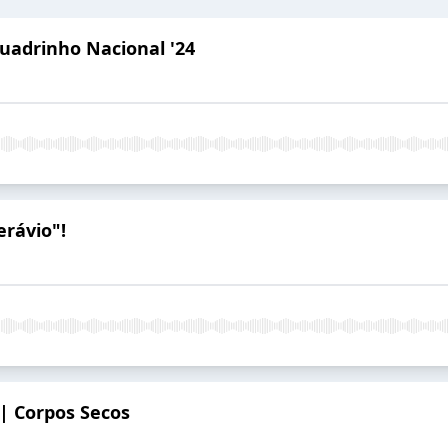
Quadrinho Nacional '24
erávio"!
| Corpos Secos