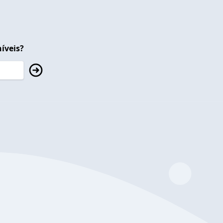
íveis?