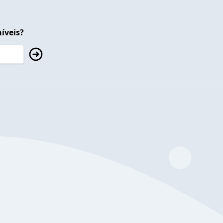
íveis?