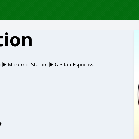
tion
 ▶️ Morumbi Station ▶️ Gestão Esportiva
?