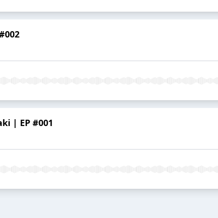
 #002
aki | EP #001