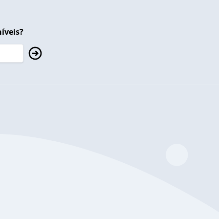
íveis?