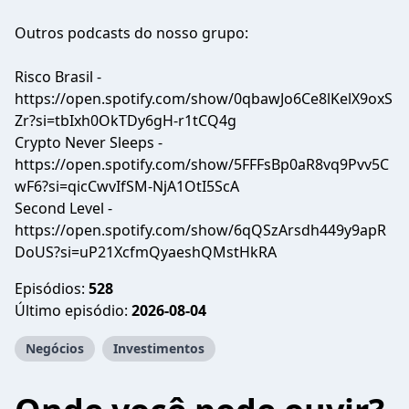
Outros podcasts do nosso grupo:
Risco Brasil -
https://open.spotify.com/show/0qbawJo6Ce8lKelX9oxS
Zr?si=tbIxh0OkTDy6gH-r1tCQ4g
Crypto Never Sleeps -
https://open.spotify.com/show/5FFFsBp0aR8vq9Pvv5C
wF6?si=qicCwvIfSM-NjA1OtI5ScA
Second Level -
https://open.spotify.com/show/6qQSzArsdh449y9apR
DoUS?si=uP21XcfmQyaeshQMstHkRA
Episódios:
528
Último episódio:
2026-08-04
Negócios
Investimentos