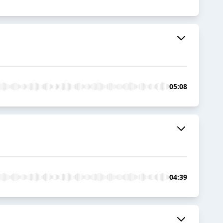
05:08
04:39
J