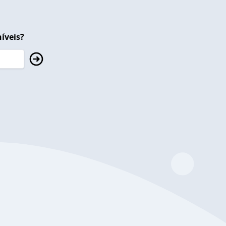
íveis?