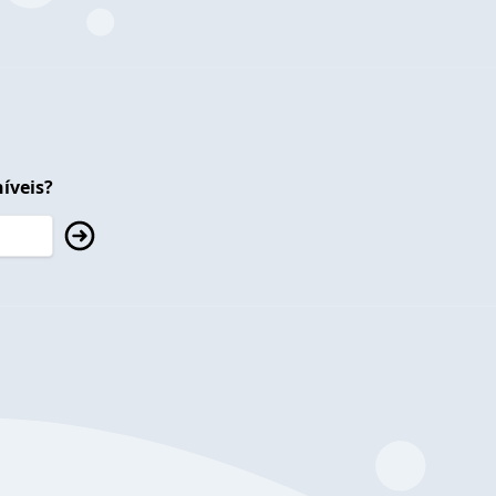
íveis?