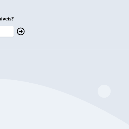
íveis?