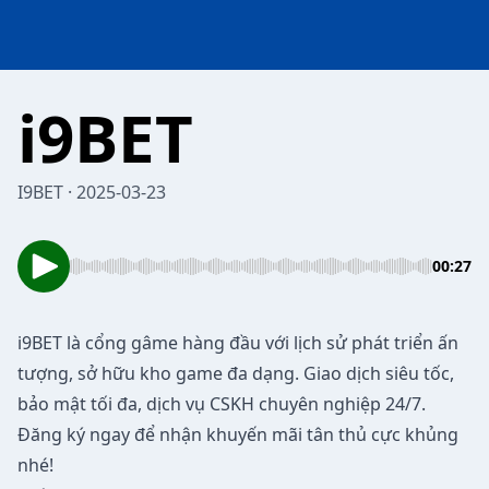
i9BET
I9BET · 2025-03-23
00:27
i9BET
là cổng gâme hàng đầu với lịch sử phát triển ấn
tượng, sở hữu kho game đa dạng. Giao dịch siêu tốc,
bảo mật tối đa, dịch vụ CSKH chuyên nghiệp 24/7.
Đăng ký ngay để nhận khuyến mãi tân thủ cực khủng
nhé!