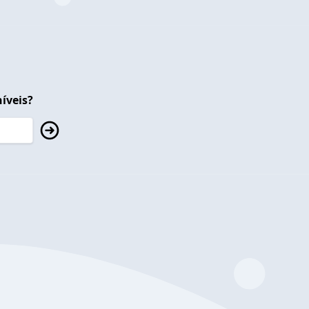
íveis?