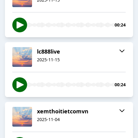
00:24
lc888live
2025-11-15
00:24
xemthoitietcomvn
2025-11-04