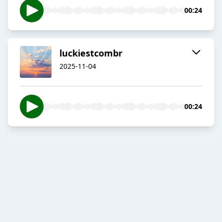
00:24
luckiestcombr
2025-11-04
00:24