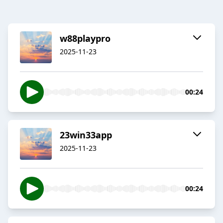
w88playpro
2025-11-23
00:24
23win33app
2025-11-23
00:24