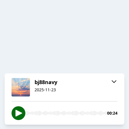
bj88navy
2025-11-23
00:24