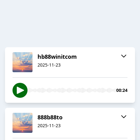
hb88winitcom
2025-11-23
00:24
888b88to
2025-11-23