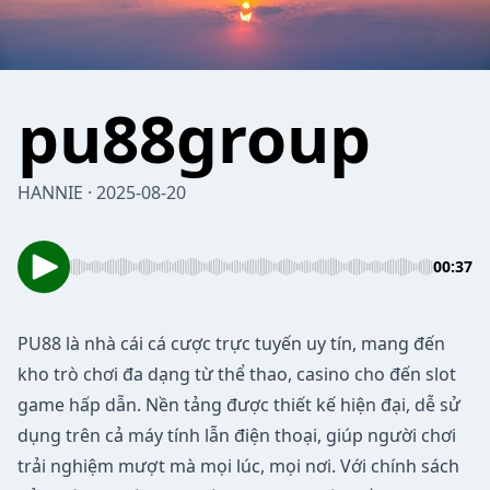
pu88group
HANNIE · 2025-08-20
00:37
PU88
là nhà cái cá cược trực tuyến uy tín, mang đến
kho trò chơi đa dạng từ thể thao, casino cho đến slot
game hấp dẫn. Nền tảng được thiết kế hiện đại, dễ sử
dụng trên cả máy tính lẫn điện thoại, giúp người chơi
trải nghiệm mượt mà mọi lúc, mọi nơi. Với chính sách