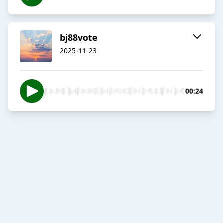
bj88vote
2025-11-23
00:24