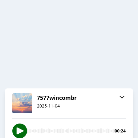
7577wincombr
2025-11-04
00:24