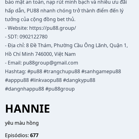
bảo mật an toàn, nạp rút minh bạch và nhiều ưu đãi
hấp dẫn, PU88 nhanh chóng trở thành điểm đến lý
tưởng của cộng đồng bet thủ.
- Website:
https://pu88.group/
- SDT: 0902122780
- Địa chỉ: 8 Đề Thám, Phường Cầu Ông Lãnh, Quận 1,
Hồ Chí Minh 746000, Việt Nam
- Email: pu88group@gmail.com
Hashtag: #pu88 #trangchupu88 #sanhgamepu88
#apppu88 #linkvaopu88 #dangkypu88
#dangnhappu88 #pu88group
HANNIE
yêu màu hồng
Episódios:
677