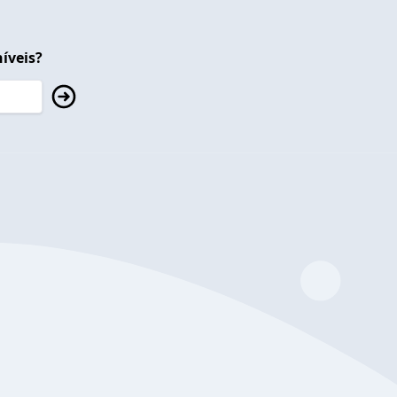
íveis?