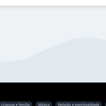
Crianças e família
Música
Religião e espiritualidade