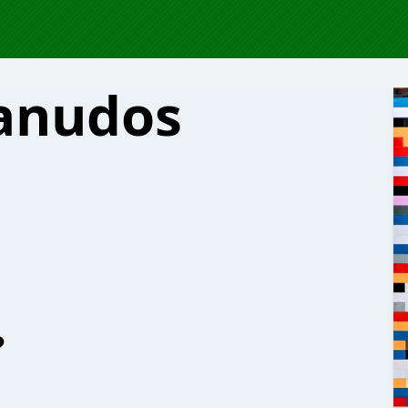
anudos
?