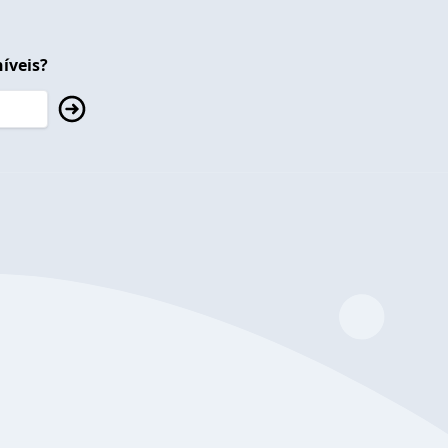
íveis?