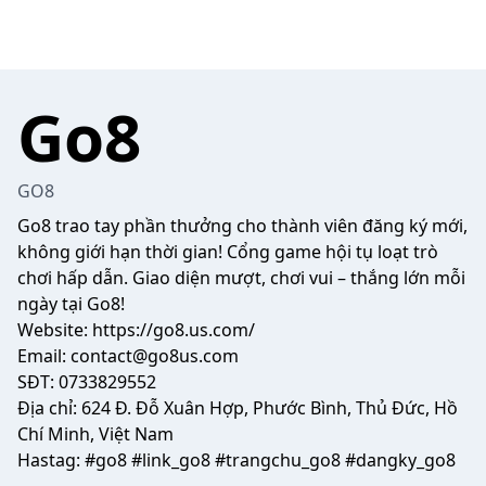
Go8
GO8
Go8
trao tay phần thưởng cho thành viên đăng ký mới,
không giới hạn thời gian! Cổng game hội tụ loạt trò
chơi hấp dẫn. Giao diện mượt, chơi vui – thắng lớn mỗi
ngày tại Go8!
Website:
https://go8.us.com/
Email: contact@go8us.com
SĐT: 0733829552
Địa chỉ: 624 Đ. Đỗ Xuân Hợp, Phước Bình, Thủ Đức, Hồ
Chí Minh, Việt Nam
Hastag: #go8 #link_go8 #trangchu_go8 #dangky_go8