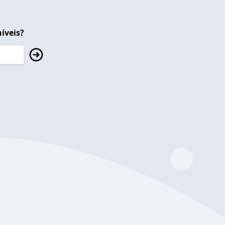
íveis?