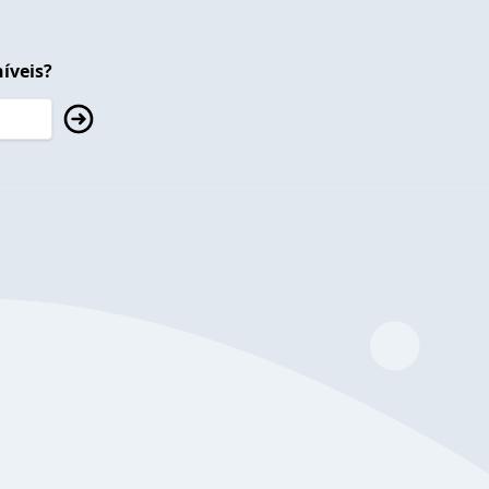
íveis?