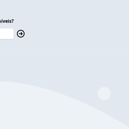
íveis?