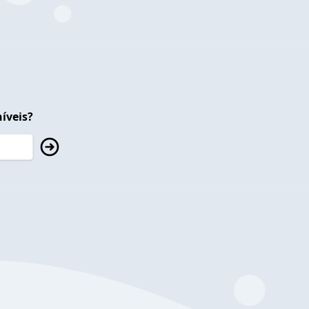
íveis?