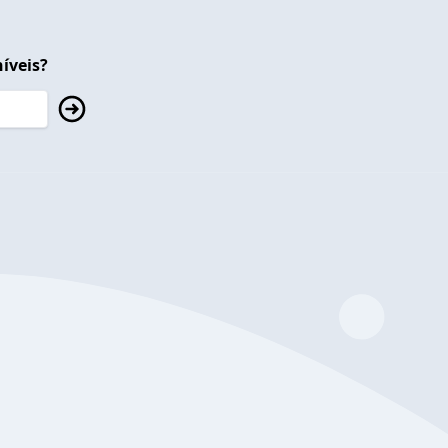
íveis?