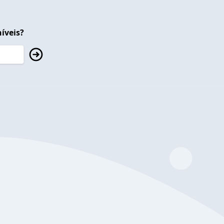
íveis?