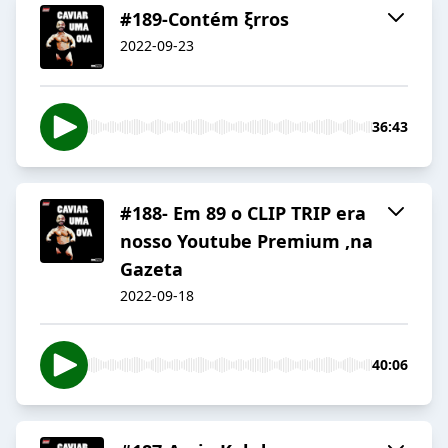
#189-Contém ξrros
2022-09-23
36:43
#188- Em 89 o CLIP TRIP era
nosso Youtube Premium ,na
Gazeta
2022-09-18
40:06