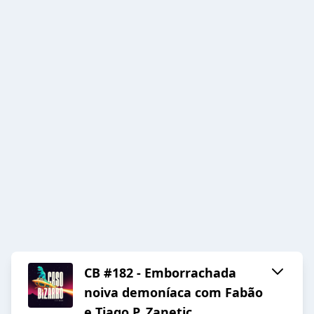
CB #182 - Emborrachada
noiva demoníaca com Fabão
e Tiago P. Zanetic