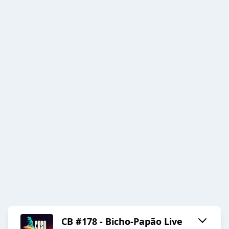
CB #178 - Bicho-Papão Live