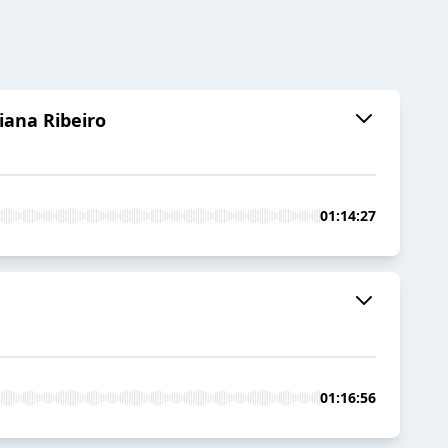
iana Ribeiro
01:14:27
01:16:56