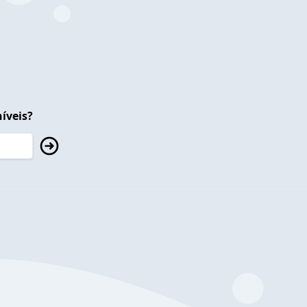
íveis?