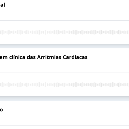
al
m clínica das Arritmias Cardíacas
ão