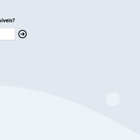
íveis?