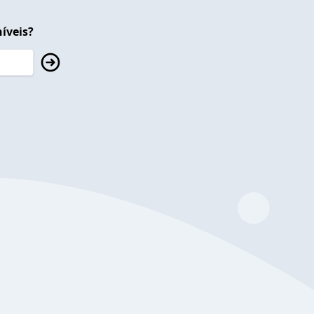
íveis?