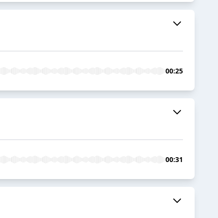
00:25
00:31