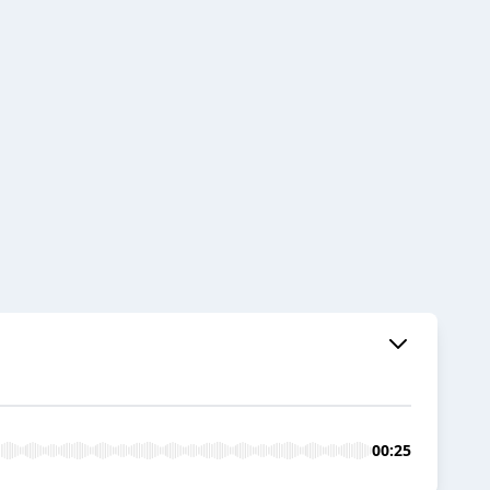
00:25