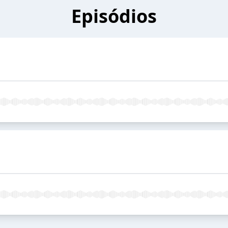
Episódios