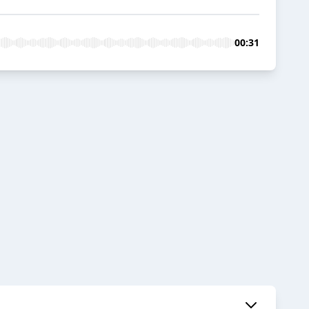
00:31