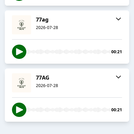
77ag
2026-07-28
00:21
77AG
2026-07-28
00:21