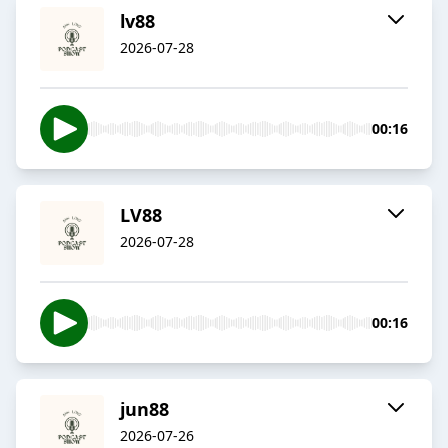
lv88
2026-07-28
00:16
LV88
2026-07-28
00:16
jun88
2026-07-26