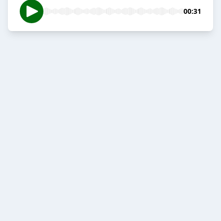
00:31