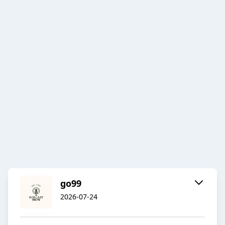
go99
2026-07-24