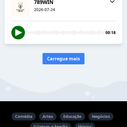
789WIN
2026-07-24
00:18
Carregue mais
Comédia
Artes
Educação
Negócios
Crianças e família
Música