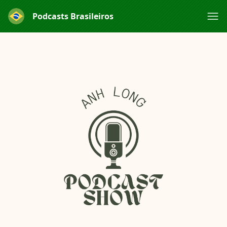
Podcasts Brasileiros