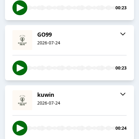
00:23
GO99
2026-07-24
00:23
kuwin
2026-07-24
00:24