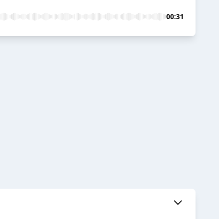
00:31