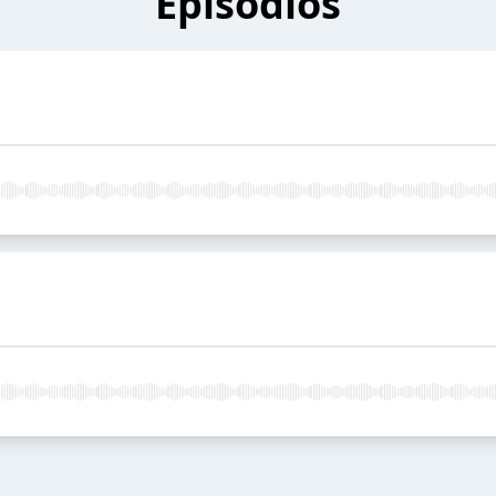
Episódios