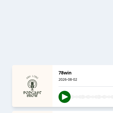
78win
2026-08-02