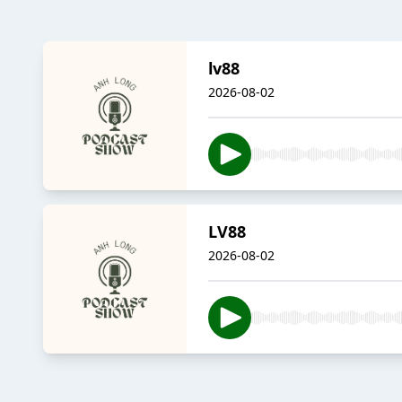
lv88
2026-08-02
LV88
2026-08-02