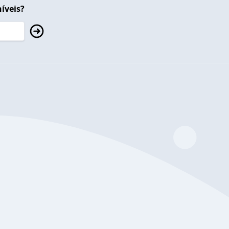
íveis?