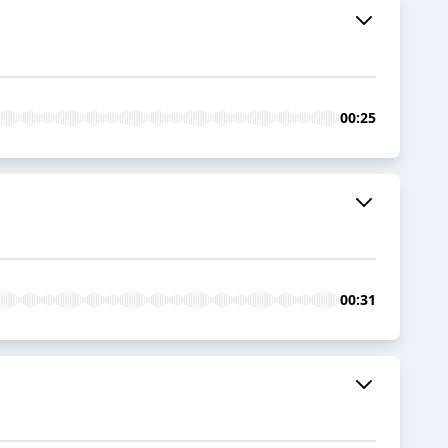
00:25
00:31