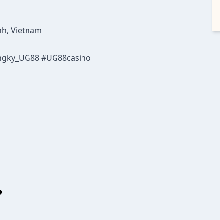
nh, Vietnam
angky_UG88 #UG88casino
?