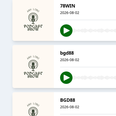
78WIN
2026-08-02
bgd88
2026-08-02
BGD88
2026-08-02