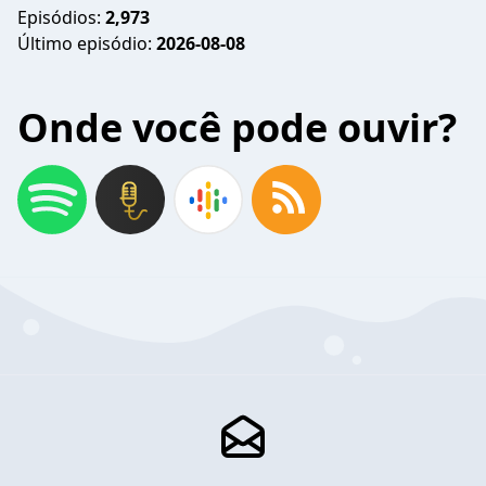
Episódios:
2,973
Último episódio:
2026-08-08
Onde você pode ouvir?