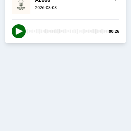
2026-08-08
00:26