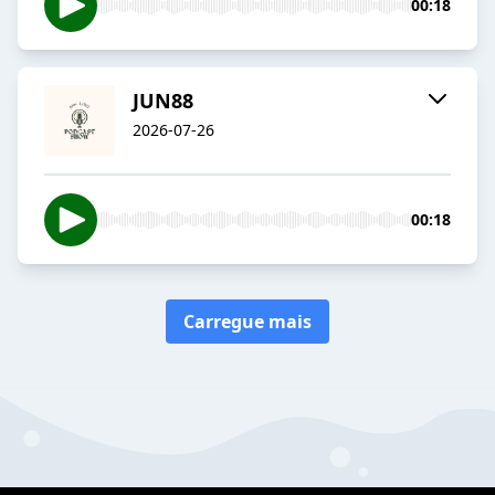
00:18
JUN88
2026-07-26
00:18
Carregue mais