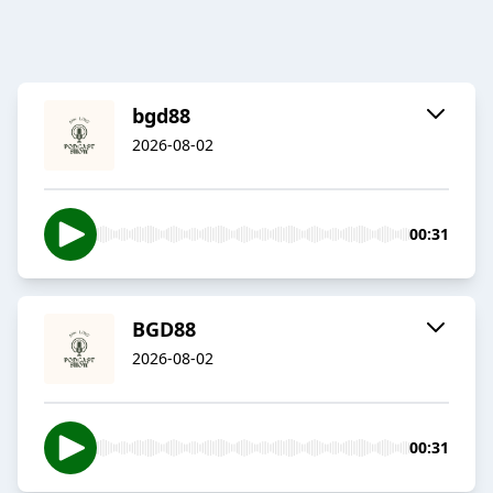
bgd88
2026-08-02
00:31
BGD88
2026-08-02
00:31