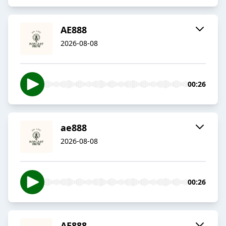
AE888
2026-08-08
00:26
ae888
2026-08-08
00:26
AE888