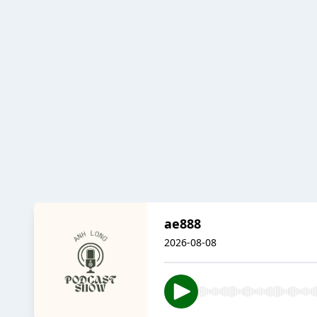
ae888
2026-08-08