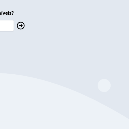
íveis?