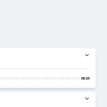
00:25