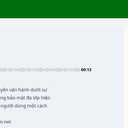
00:13
tuyến vận hành dưới sự
ống bảo mật đa lớp hiện
i người dùng một cách
n.net