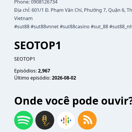
Phone: 0908126734
Địa chỉ: 601/1 Đ. Phạm Văn Chí, Phường 7, Quận 6, 
Vietnam
#sut88 #sut88vnnet #sut88casino #sut_88 #sut88_nh
SEOTOP1
SEOTOP1
Episódios:
2,967
Último episódio:
2026-08-02
Onde você pode ouvir