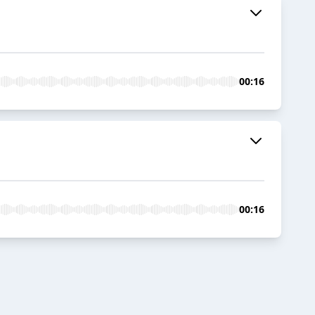
00:16
00:16