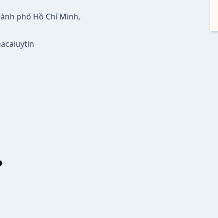
Thành phố Hồ Chí Minh,
acaiuytin
?