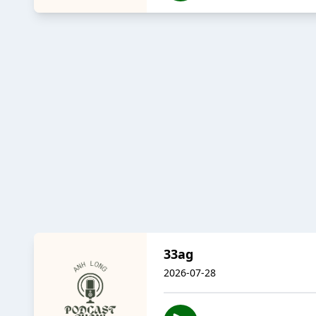
33ag
2026-07-28