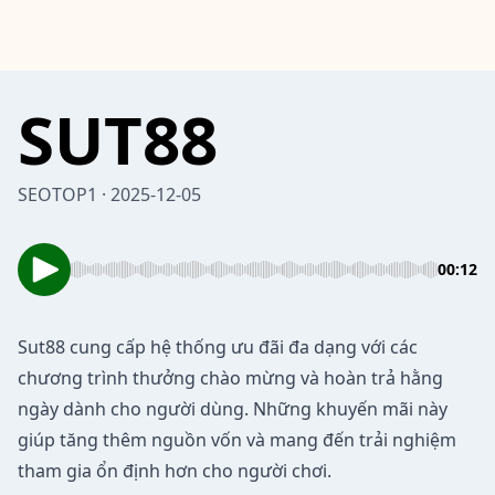
SUT88
SEOTOP1 · 2025-12-05
00:12
Sut88
cung cấp hệ thống ưu đãi đa dạng với các
chương trình thưởng chào mừng và hoàn trả hằng
ngày dành cho người dùng. Những khuyến mãi này
giúp tăng thêm nguồn vốn và mang đến trải nghiệm
tham gia ổn định hơn cho người chơi.