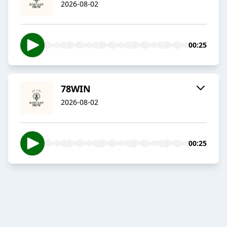
2026-08-02
00:25
78WIN
2026-08-02
00:25