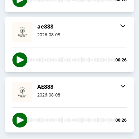
ae888
2026-08-08
00:26
AE888
2026-08-08
00:26