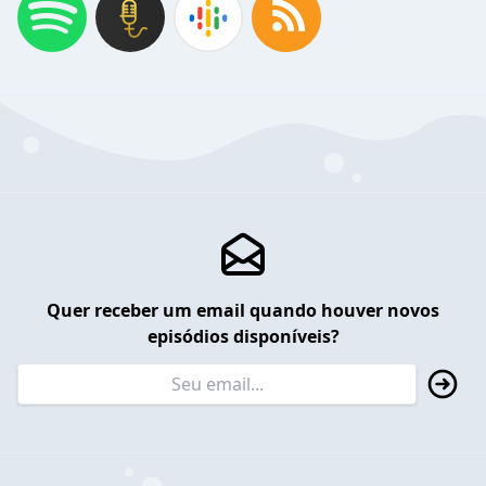
Quer receber um email quando houver novos
episódios disponíveis?