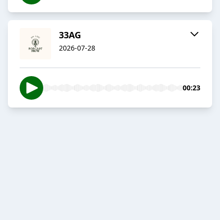
33AG
2026-07-28
00:23