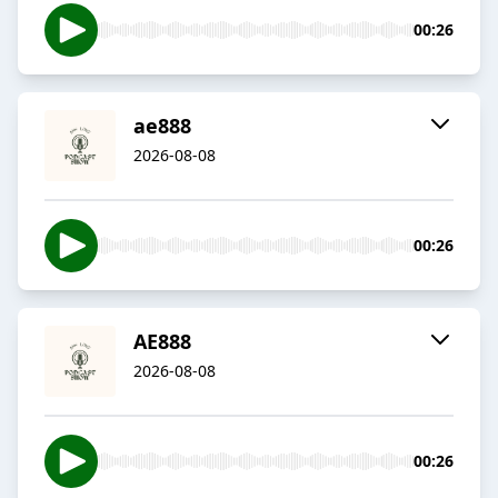
00:26
ae888
2026-08-08
00:26
AE888
2026-08-08
00:26