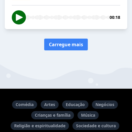
00:18
Carregue mais
Comédia
Artes
Educação
Negócios
Crianças e família
Música
Religião e espiritualidade
Sociedade e cultura