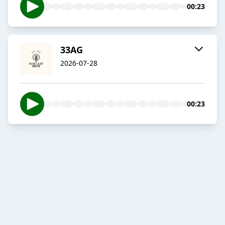
00:23
33AG
2026-07-28
00:23