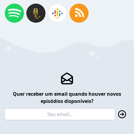
Quer receber um email quando houver novos
episódios disponíveis?