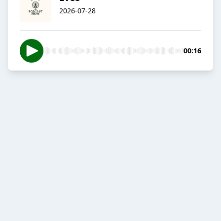
2026-07-28
00:16