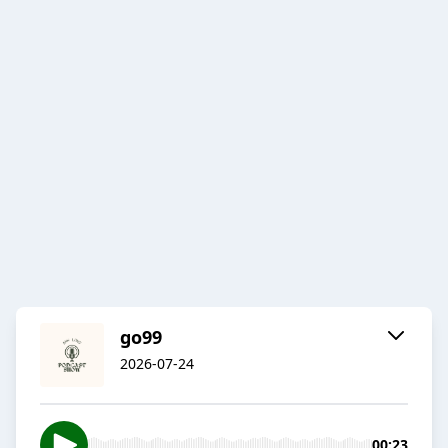
go99
2026-07-24
00:23