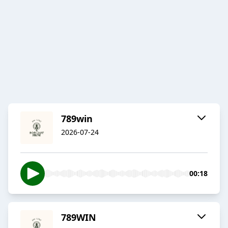
789win
2026-07-24
00:18
789WIN