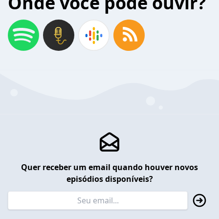
Onde você pode ouvir?
Quer receber um email quando houver novos
episódios disponíveis?