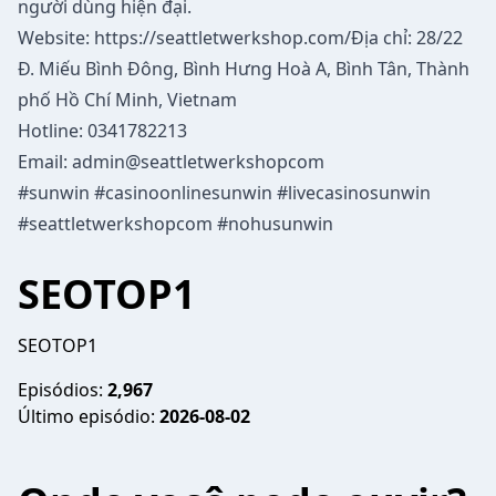
người dùng hiện đại.
Website:
https://seattletwerkshop.com/
Địa chỉ: 28/22
Đ. Miếu Bình Đông, Bình Hưng Hoà A, Bình Tân, Thành
phố Hồ Chí Minh, Vietnam
Hotline: 0341782213
Email: admin@seattletwerkshopcom
#sunwin #casinoonlinesunwin #livecasinosunwin
#seattletwerkshopcom #nohusunwin
SEOTOP1
SEOTOP1
Episódios:
2,967
Último episódio:
2026-08-02