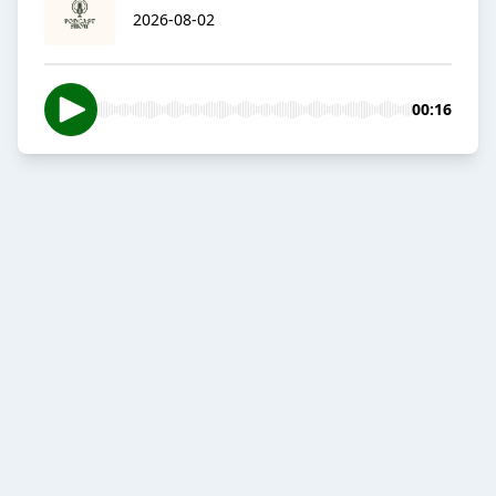
2026-08-02
00:16