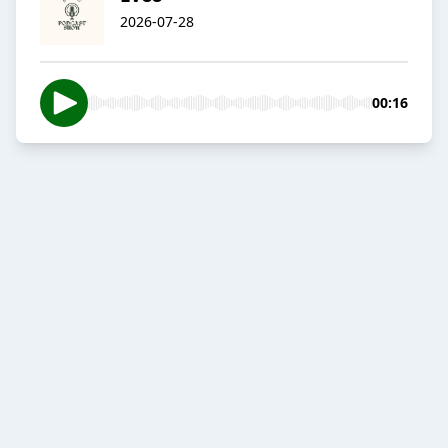
2026-07-28
00:16