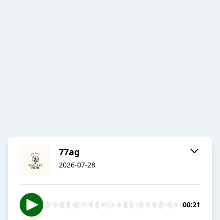
77ag
2026-07-28
00:21