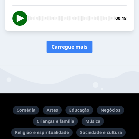
00:18
Carregue mais
Comédia
Artes
Educação
Negócios
Crianças e família
Música
Religião e espiritualidade
Sociedade e cultura