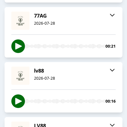
77AG
2026-07-28
00:21
lv88
2026-07-28
00:16
LV88