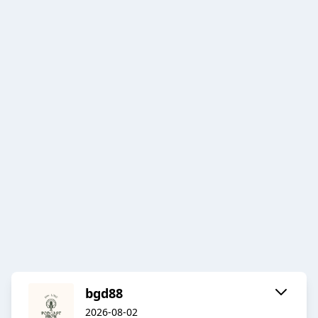
bgd88
2026-08-02