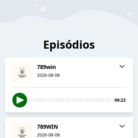
Episódios
789win
2026-08-08
00:22
789WIN
2026-08-08