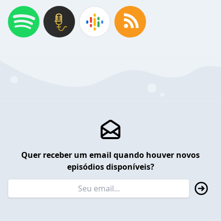
Quer receber um email quando houver novos
episódios disponíveis?