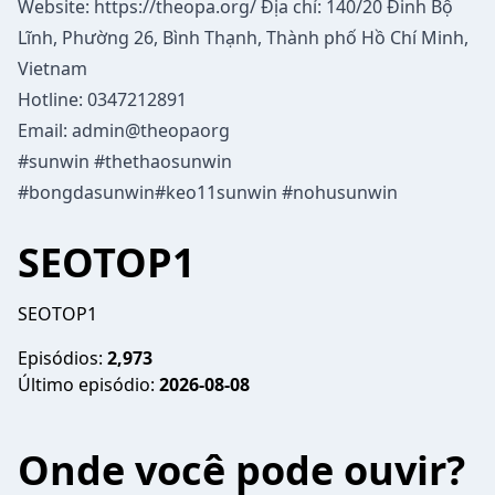
Website:
https://theopa.org/
Địa chỉ: 140/20 Đinh Bộ
Lĩnh, Phường 26, Bình Thạnh, Thành phố Hồ Chí Minh,
Vietnam
Hotline: 0347212891
Email: admin@theopaorg
#sunwin #thethaosunwin
#bongdasunwin#keo11sunwin #nohusunwin
SEOTOP1
SEOTOP1
Episódios:
2,973
Último episódio:
2026-08-08
Onde você pode ouvir?