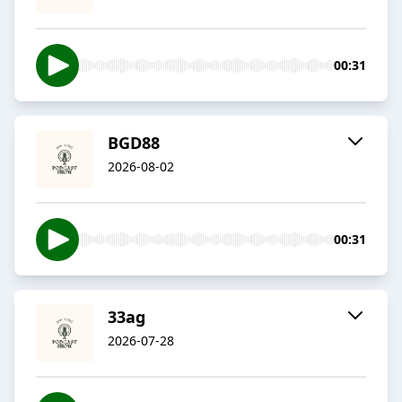
00:31
BGD88
2026-08-02
00:31
33ag
2026-07-28