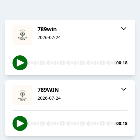
789win
2026-07-24
00:18
789WIN
2026-07-24
00:18