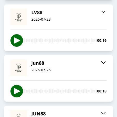
LV88
2026-07-28
00:16
jun88
2026-07-26
00:18
JUN88