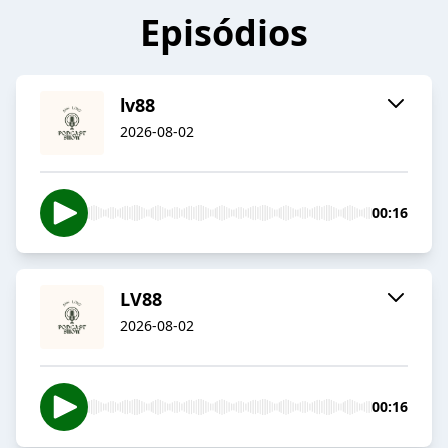
Episódios
lv88
2026-08-02
00:16
LV88
2026-08-02
00:16