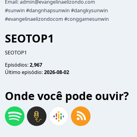
Email: admin@evangelinaelizondo.com
#sunwin #dangnhapsunwin #dangkysunwin
#evangelinaelizondocom #conggamesunwin
SEOTOP1
SEOTOP1
Episódios:
2,967
Último episódio:
2026-08-02
Onde você pode ouvir?