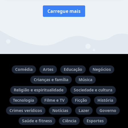
Carregue mais
Comédia
Artes
Educação
Negócios
Crianças e família
Música
Religião e espiritualidade
Sociedade e cultura
Tecnologia
Filme e TV
Ficção
História
Crimes verídicos
Notícias
Lazer
Governo
Saúde e fitness
Ciência
Esportes