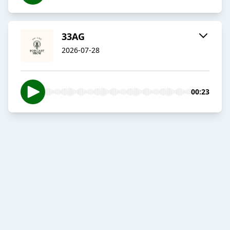
33AG
2026-07-28
00:23