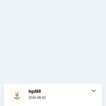
bgd88
2026-08-02