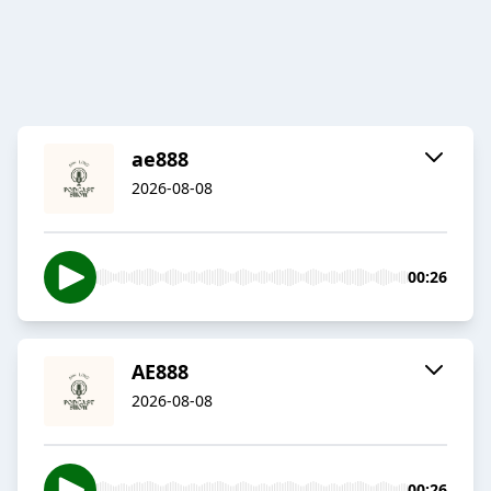
ae888
2026-08-08
00:26
AE888
2026-08-08
00:26