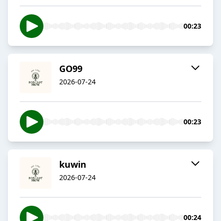
00:23
GO99
2026-07-24
00:23
kuwin
2026-07-24
00:24