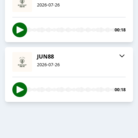
2026-07-26
00:18
JUN88
2026-07-26
00:18