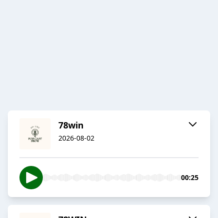
78win
2026-08-02
00:25