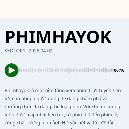
PHIMHAYOK
SEOTOP1 · 2026-04-02
00:16
Phimhayok
là một nền tảng xem phim trực tuyến tiện
lợi, cho phép người dùng dễ dàng khám phá và
thưởng thức đa dạng thể loại phim. Với kho nội dung
luôn được cập nhật liên tục, từ phim bộ đến phim lẻ,
cùng chất lượng hình ảnh HD sắc nét và tốc độ tải