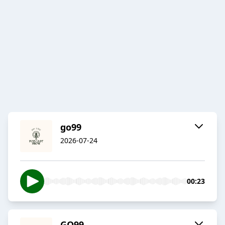
go99
2026-07-24
00:23
GO99