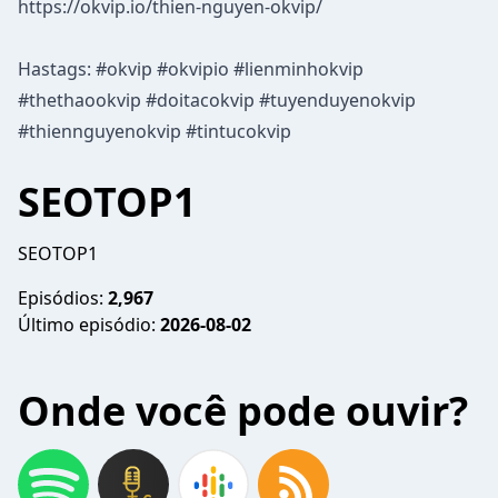
https://okvip.io/thien-nguyen-okvip/
Hastags: #okvip #okvipio #lienminhokvip
#thethaookvip #doitacokvip #tuyenduyenokvip
#thiennguyenokvip #tintucokvip
SEOTOP1
SEOTOP1
Episódios:
2,967
Último episódio:
2026-08-02
Onde você pode ouvir?