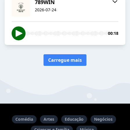
789WIN
2026-07-24
00:18
Carregue mais
Comédia
Artes
Educação
Negócios
Crianças e família
Música