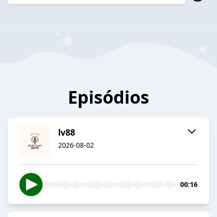
Episódios
lv88
2026-08-02
00:16