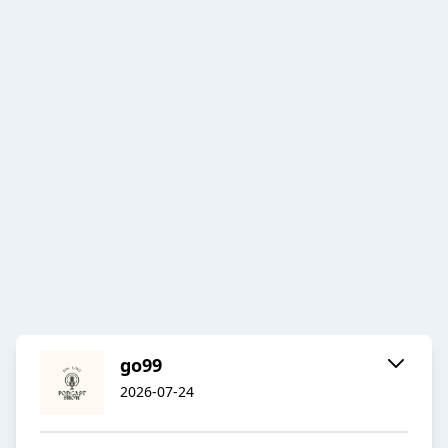
go99
2026-07-24