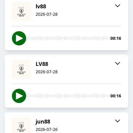
lv88
2026-07-28
00:16
LV88
2026-07-28
00:16
jun88
2026-07-26