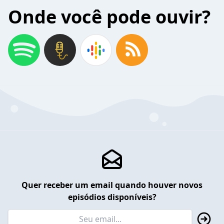
Onde você pode ouvir?
Quer receber um email quando houver novos
episódios disponíveis?