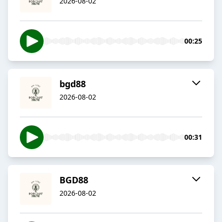
2026-08-02
00:25
bgd88
2026-08-02
00:31
BGD88
2026-08-02