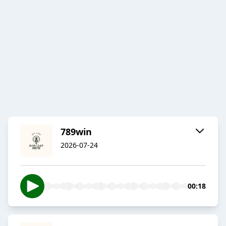
789win
2026-07-24
00:18