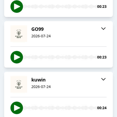
00:23
GO99
2026-07-24
00:23
kuwin
2026-07-24
00:24