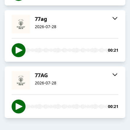
77ag
2026-07-28
00:21
77AG
2026-07-28
00:21