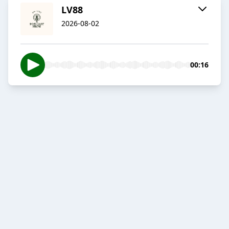
LV88
2026-08-02
00:16