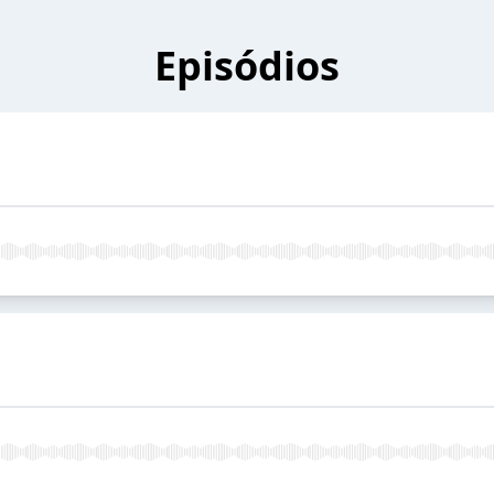
Episódios