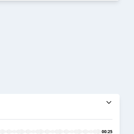
00:25