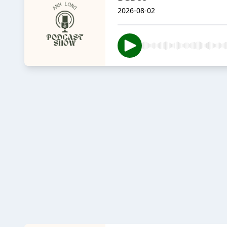
2026-08-02