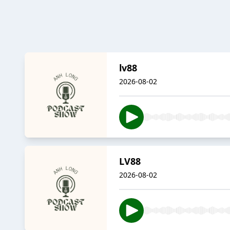
lv88
2026-08-02
LV88
2026-08-02