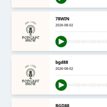
78WIN
2026-08-02
bgd88
2026-08-02
BGD88