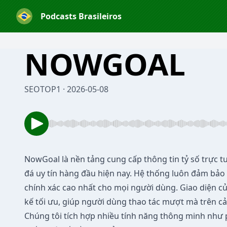
Podcasts Brasileiros
NOWGOAL
SEOTOP1 · 2026-05-08
NowGoal
là nền tảng cung cấp thông tin tỷ số trực 
đá uy tín hàng đầu hiện nay. Hệ thống luôn đảm bảo
chính xác cao nhất cho mọi người dùng. Giao diện c
kế tối ưu, giúp người dùng thao tác mượt mà trên cả 
Chúng tôi tích hợp nhiều tính năng thông minh như 