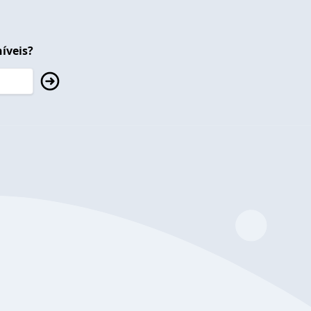
íveis?