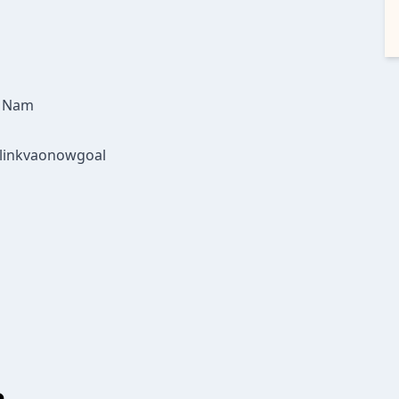
t Nam
linkvaonowgoal