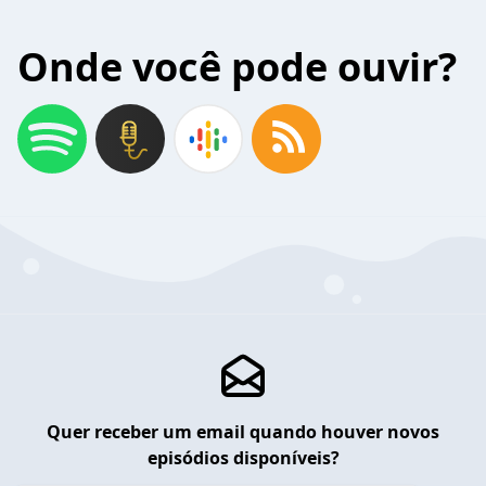
Onde você pode ouvir?
Quer receber um email quando houver novos
episódios disponíveis?