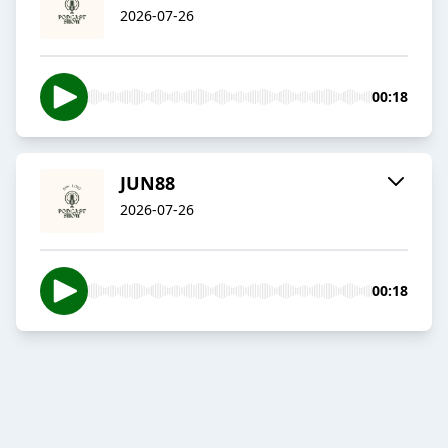
2026-07-26
00:18
JUN88
2026-07-26
00:18