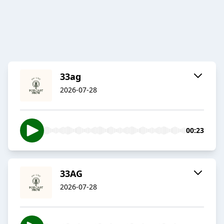
33ag
2026-07-28
00:23
33AG
2026-07-28