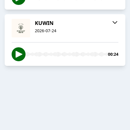
KUWIN
2026-07-24
00:24