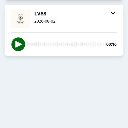
LV88
2026-08-02
00:16