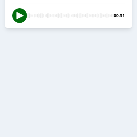
00:31