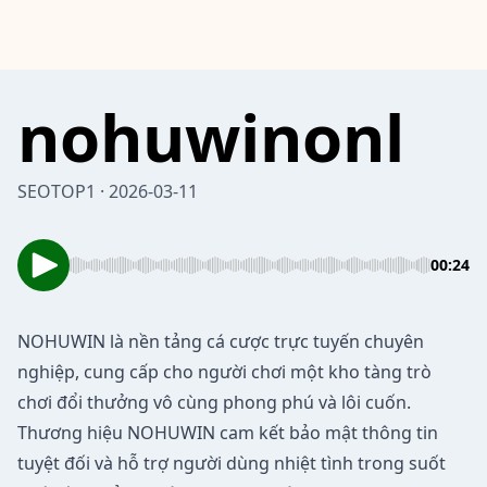
nohuwinonl
SEOTOP1 · 2026-03-11
00:24
⁠NOHUWIN⁠
là nền tảng cá cược trực tuyến chuyên
nghiệp, cung cấp cho người chơi một kho tàng trò
chơi đổi thưởng vô cùng phong phú và lôi cuốn.
Thương hiệu NOHUWIN cam kết bảo mật thông tin
tuyệt đối và hỗ trợ người dùng nhiệt tình trong suốt