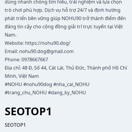
dùng nhanh chóng tìm hiểu, trải nghiệm và lựa chọn
trò chơi phù hợp. Dịch vụ hỗ trợ 24/7 và định hướng
phát triển bền vững giúp NOHU90 trở thành điểm đến
đáng tin cậy cho cộng đồng giải trí trực tuyến tại Việt
Nam.
Website:
https://nohu90.dog/
Email: nohu90.dog@gmail.com
Phone: 0978667667
Địa chỉ: 48 Đ. Số 44, Cát Lái, Thủ Đức, Thành phố Hồ Chí
Minh, Việt Nam
#NOHU #nohu90dog #nha_cai_NOHU
#trang_chu_NOHU #dang_ky_NOHU
SEOTOP1
SEOTOP1