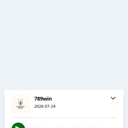
789win
2026-07-24