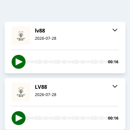
lv88
2026-07-28
00:16
LV88
2026-07-28
00:16