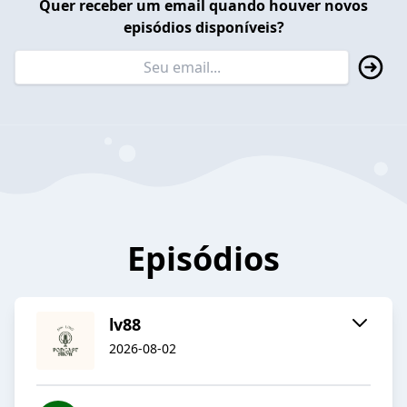
Quer receber um email quando houver novos
episódios disponíveis?
Episódios
lv88
2026-08-02