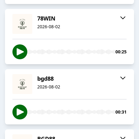
78WIN
2026-08-02
00:25
bgd88
2026-08-02
00:31
BGD88