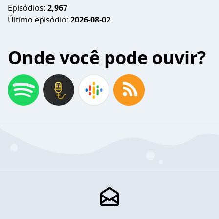
Episódios:
2,967
Último episódio:
2026-08-02
Onde você pode ouvir?