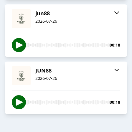
jun88
2026-07-26
00:18
JUN88
2026-07-26
00:18