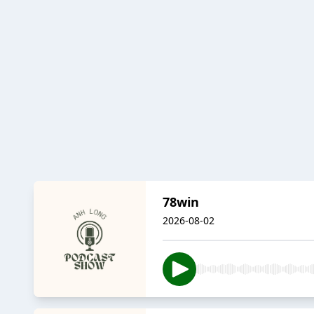
78win
2026-08-02