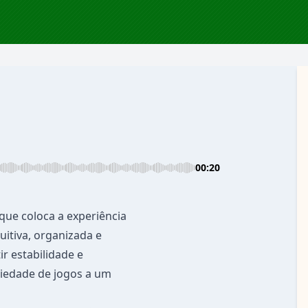
00:20
que coloca a experiência
uitiva, organizada e
r estabilidade e
ariedade de jogos a um