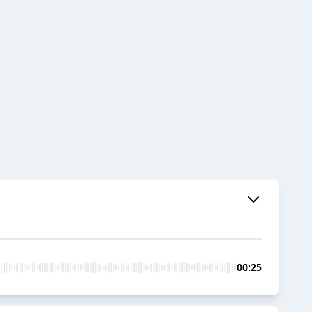
00:25