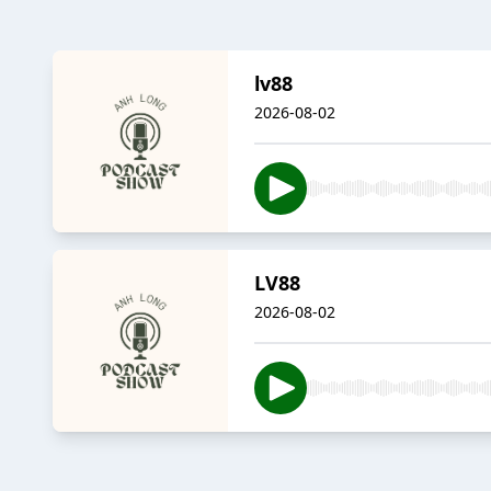
lv88
2026-08-02
LV88
2026-08-02