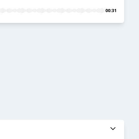
00:31