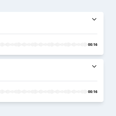
00:16
00:16