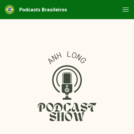
Podcasts Brasileiros