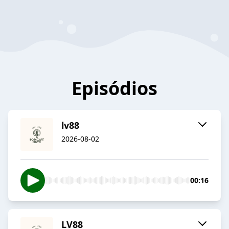
Episódios
lv88
2026-08-02
00:16
LV88