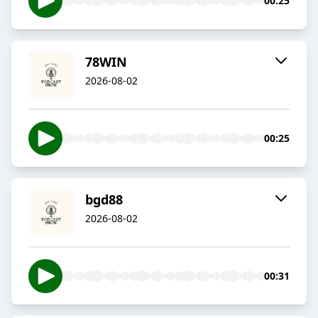
00:25
78WIN
2026-08-02
00:25
bgd88
2026-08-02
00:31