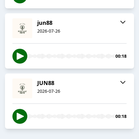
jun88
2026-07-26
00:18
JUN88
2026-07-26
00:18