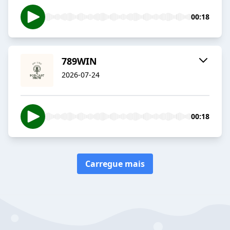
00:18
789WIN
2026-07-24
00:18
Carregue mais