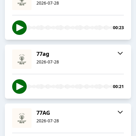
2026-07-28
00:23
77ag
2026-07-28
00:21
77AG
2026-07-28