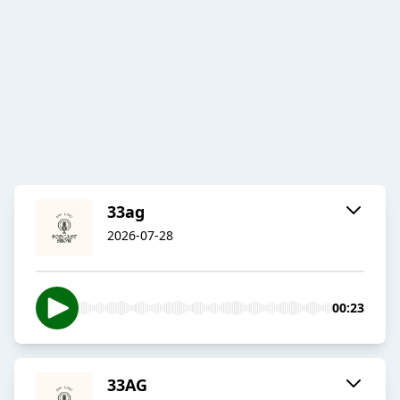
33ag
2026-07-28
00:23
33AG