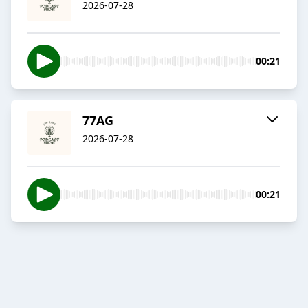
2026-07-28
00:21
77AG
2026-07-28
00:21