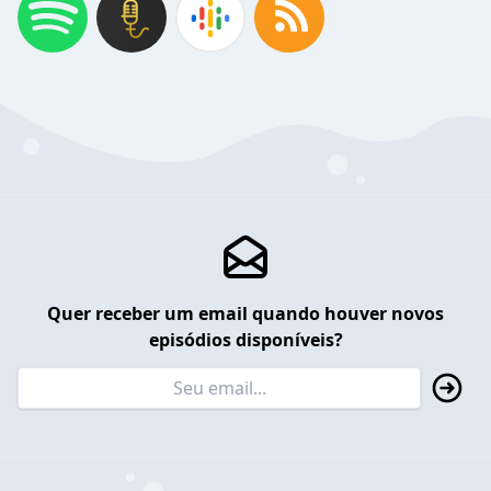
Quer receber um email quando houver novos
episódios disponíveis?