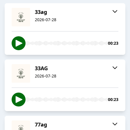
33ag
2026-07-28
00:23
33AG
2026-07-28
00:23
77ag