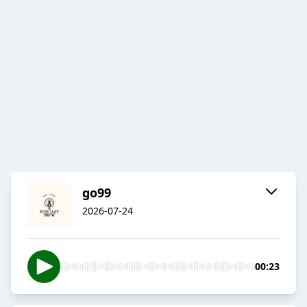
go99
2026-07-24
00:23