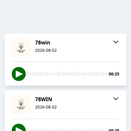
78win
2026-08-02
00:25
78WIN
2026-08-02
00:25