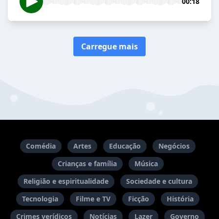
00:18
Carregue mais
Comédia
Artes
Educação
Negócios
Crianças e família
Música
Religião e espiritualidade
Sociedade e cultura
Tecnologia
Filme e TV
Ficção
História
Crimes verídicos
Notícias
Lazer
Governo