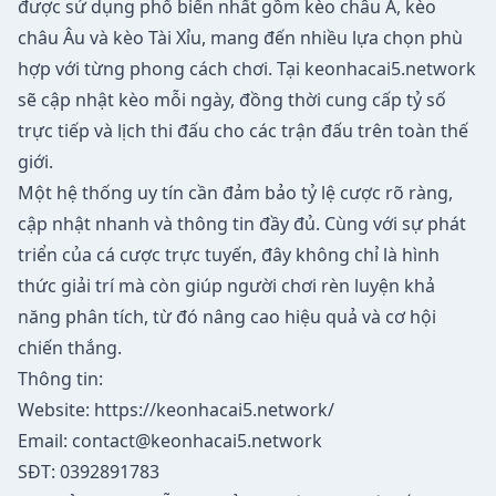
được sử dụng phổ biến nhất gồm kèo châu Á, kèo
châu Âu và kèo Tài Xỉu, mang đến nhiều lựa chọn phù
hợp với từng phong cách chơi. Tại
keonhacai5.network
sẽ cập nhật kèo mỗi ngày, đồng thời cung cấp tỷ số
trực tiếp và lịch thi đấu cho các trận đấu trên toàn thế
giới.
Một hệ thống uy tín cần đảm bảo tỷ lệ cược rõ ràng,
cập nhật nhanh và thông tin đầy đủ. Cùng với sự phát
triển của cá cược trực tuyến, đây không chỉ là hình
thức giải trí mà còn giúp người chơi rèn luyện khả
năng phân tích, từ đó nâng cao hiệu quả và cơ hội
chiến thắng.
Thông tin:
Website:
https://keonhacai5.network/
Email: contact@keonhacai5.network
SĐT: 0392891783