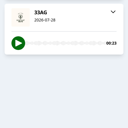
33AG
2026-07-28
00:23