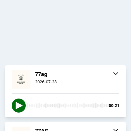
77ag
2026-07-28
00:21
77AG