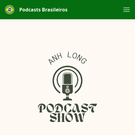
Podcasts Brasileiros