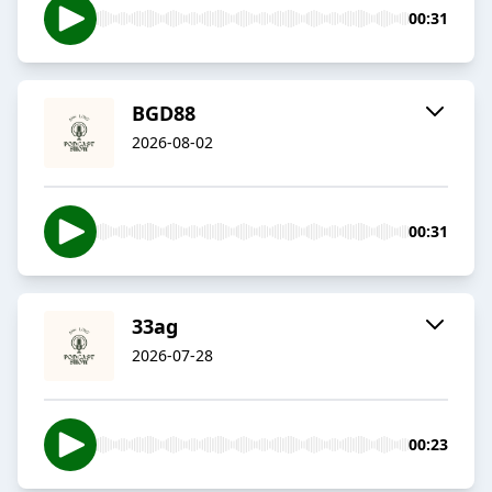
00:31
BGD88
2026-08-02
00:31
33ag
2026-07-28
00:23